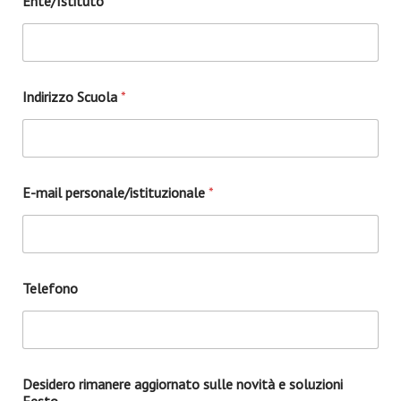
Ente/Istituto
*
Indirizzo Scuola
*
*
E-mail personale/istituzionale
*
p
e
r
s
o
n
Telefono
a
l
e
/
i
s
Desidero rimanere aggiornato sulle novità e soluzioni
t