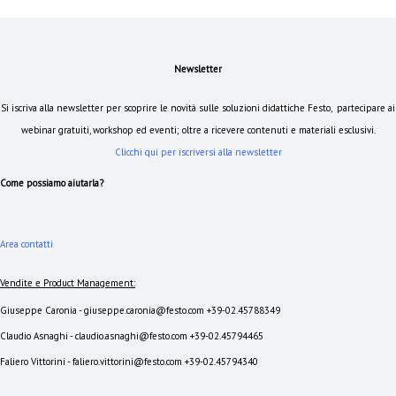
Newsletter
Si iscriva alla newsletter per scoprire le novità sulle soluzioni didattiche Festo, partecipare ai
webinar gratuiti, workshop ed eventi; oltre a ricevere contenuti e materiali esclusivi.
Clicchi qui per iscriversi alla newsletter
Come possiamo aiutarla?
Area contatti
Vendite e Product Management:
Giuseppe Caronia - giuseppe.caronia@festo.com +39-02.45788349
Claudio Asnaghi - claudio.asnaghi@festo.com +39-02.45794465
Faliero Vittorini - faliero.vittorini@festo.com +39-02.45794340