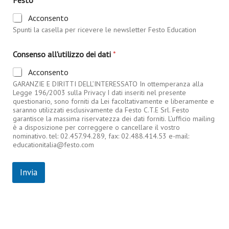
Festo
i
Acconsento
t
u
Spunti la casella per ricevere le newsletter Festo Education
z
i
Consenso all'utilizzo dei dati
*
o
n
Acconsento
a
GARANZIE E DIRITTI DELL’INTERESSATO In ottemperanza alla
l
Legge 196/2003 sulla Privacy I dati inseriti nel presente
e
questionario, sono forniti da Lei facoltativamente e liberamente e
T
saranno utilizzati esclusivamente da Festo C.T.E Srl. Festo
e
garantisce la massima riservatezza dei dati forniti. L’ufficio mailing
l
è a disposizione per correggere o cancellare il vostro
e
nominativo. tel: 02.457.94.289, fax: 02.488.414.53 e-mail:
f
educationitalia@festo.com
o
n
Invia
o